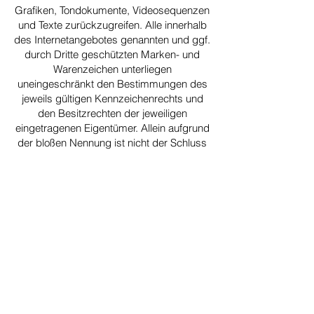
Grafiken, Tondokumente, Videosequenzen
und Texte zurückzugreifen. Alle innerhalb
des Internetangebotes genannten und ggf.
durch Dritte geschützten Marken- und
Warenzeichen unterliegen
uneingeschränkt den Bestimmungen des
jeweils gültigen Kennzeichenrechts und
den Besitzrechten der jeweiligen
eingetragenen Eigentümer. Allein aufgrund
der bloßen Nennung ist nicht der Schluss
zu ziehen, dass Markenzeichen nicht
durch Rechte Dritter geschützt sind! Das
Copyright für veröffentlichte, von
Baumpflege Hoffmann selbst erstellte
Objekte bleibt allein bei Baumpflege
Hoffmann. Eine Vervielfältigung oder
Verwendung solcher Grafiken,
Tondokumente, Videosequenzen und
Texte in anderen elektronischen oder
gedruckten Publikationen ist ohne
ausdrückliche Zustimmung von